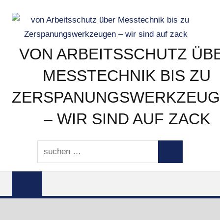
Zum
Inhalt
springen
VON ARBEITSSCHUTZ ÜB
MESSTECHNIK BIS ZU
ZERSPANUNGSWERKZEUG
– WIR SIND AUF ZACK
von
Suchen
Arbeitsschutz
Suchen
nach:
über
Messtechnik
bis
zu
Zerspanungswerkzeugen