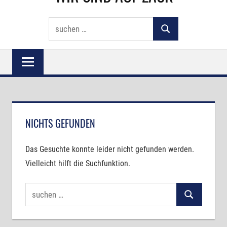
von
Suchen
Arbeitsschutz
Suchen
nach:
über
Messtechnik
bis
zu
Zerspanungswerkzeugen
–
NICHTS GEFUNDEN
wir
sind
auf
Das Gesuchte konnte leider nicht gefunden werden.
zack
Vielleicht hilft die Suchfunktion.
Suchen
Suchen
nach: