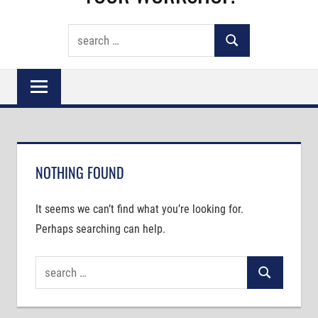
From
Search
work
Search
for:
protection
over
metrology
to
cutting
tools
NOTHING FOUND
–
we
supply
It seems we can’t find what you’re looking for.
everything
Perhaps searching can help.
for
your
Search
workshop.
Search
for: