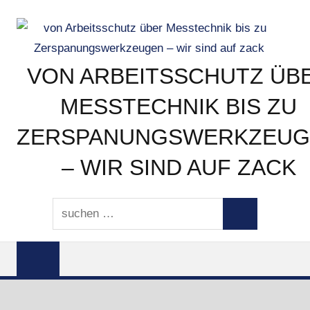
Zum
Inhalt
springen
VON ARBEITSSCHUTZ ÜB
MESSTECHNIK BIS ZU
ZERSPANUNGSWERKZEUG
– WIR SIND AUF ZACK
von
Suchen
Arbeitsschutz
Suchen
nach:
über
Messtechnik
bis
zu
Zerspanungswerkzeugen